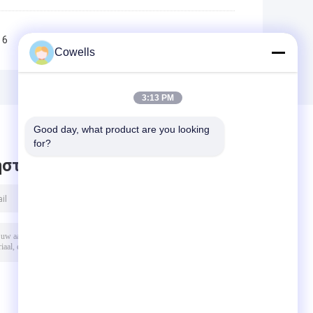
6
7
8
9
10
>>
>|
Cowells
3:13 PM
Good day, what product are you looking 
for?
στε μήνυμα