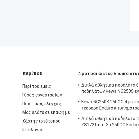
περίπου
4 μοτοσικλέτες Enduro κτ
Διπλά αθλητικά ποδήλατα 
Περίπου εμείς
ποδηλάτων Kews NC250S ε
Γύρος εργοστασίων
καύσιμα Enduro
Kews NC250S 250CC 4 μοτο
Ποιοτικός έλεγχος
τέσσερα Enduro κτυπήματο
Μας ελάτε σε επαφή με
ποδήλατο μοτοκρός βαλβίδ
Διπλά αθλητικά ποδήλατα 
Χάρτης ιστότοπου
ZS172fmm-3a 250CC Enduro
Ιστολόγιο
τον ενιαίο κύλινδρο