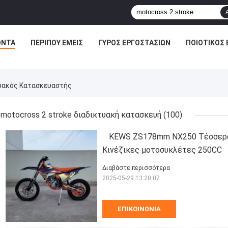
ΌΝΤΑ
ΠΕΡΊΠΟΥ ΕΜΕΊΣ
ΓΎΡΟΣ ΕΡΓΟΣΤΑΣΊΩΝ
ΠΟΙΟΤΙΚΌΣ 
τυακός Κατασκευαστής
motocross 2 stroke διαδικτυακή κατασκευή
(100)
KEWS ZS178mm NX250 Τέσσερα
Κινέζικες μοτοσυκλέτες 250CC
Διαβάστε περισσότερα
2025-05-29 13:20:07
ΕΠΙΚΟΙΝΩΝΊΑ