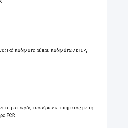
ς
ινεζικό ποδήλατο ρύπου ποδηλάτων k16-γ
ει το μοτοκρός τεσσάρων κτυπήματος με τη
ήρα FCR