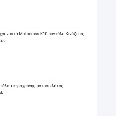
ρονοστά Motocross K10 μοντέλο Κινέζικες
τες
τέλο τετράχρονης μοτοσικλέτας
ck