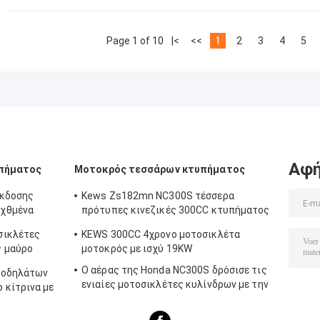
Page 1 of 10
|<
<<
1
2
3
4
5
Αφή
υπήματος
Μοτοκρός τεσσάρων κτυπήματος
έκδοσης
Kews Zs182mn NC300S τέσσερα
γχθμένα
πρότυπες κινεζικές 300CC κτυπήματος
μοτοσικλέτες μοτοσικλετών μοτοκρός
σικλέτες
KEWS 300CC 4χρονο μοτοσικλέτα
K16
ς μαύρο
μοτοκρός με ισχύ 19KW
ων
Ο αέρας της Honda NC300S δρόσισε τις
ποδηλάτων
ενιαίες μοτοσικλέτες κυλίνδρων με την
 κίτρινα με
έγχυση εξαερωτήρων και καυσίμων