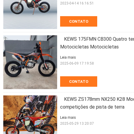
2023-04-14 16:16:51
CONTATO
KEWS 175FMN CB300 Quatro tem
Motocicletas Motocicletas
Leia mais
2025-06-09 17:19:58
CONTATO
KEWS ZS178mm NX250 K28 Model
competições de pista de terra
Leia mais
2025-05-29 13:20:07