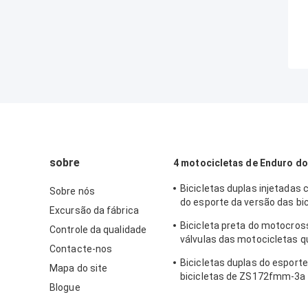
sobre
4 motocicletas de Enduro do
Bicicletas duplas injetadas
Sobre nós
do esporte da versão das bic
Excursão da fábrica
Kews NC250S Enduro
Bicicleta preta do motocros
Controle da qualidade
válvulas das motocicletas q
Contacte-nos
Enduro do curso de Kews N
Bicicletas duplas do esport
4
Mapa do site
bicicletas de ZS172fmm-3a
Blogue
Enduro amarelas com único c