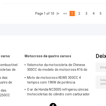
Page 1 of 10
|<
<<
1
2
3
4
5
Dei
 curso
Motocross de quatro cursos
 combustível
Velomotor da motocicleta de Chinese
icletas de
300CC do modelo do motocross K16 do
curso de Kews Zs182mn NC300S quatro
s das
Moto de motocross KEWS 300CC 4
uatro de
tempos com 19KW de potência
C250S 250CC
O ar de Honda NC300S refrigerou únicas
e das
motocicletas do cilindro com carburador
 250CC
e injeção
ilindro