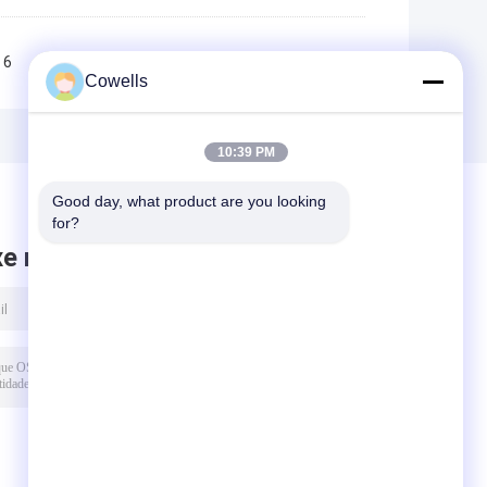
6
7
8
9
10
>>
>|
Cowells
10:39 PM
Good day, what product are you looking 
for?
xe mensagem